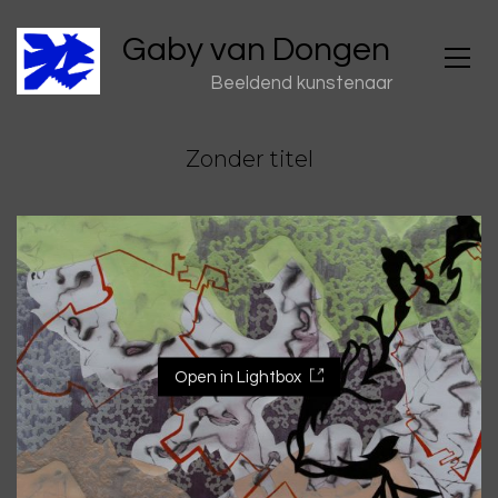
Gaby van Dongen
Beeldend kunstenaar
Zonder titel
Open in Lightbox