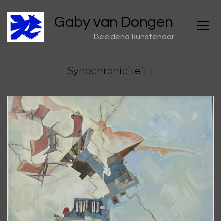
Gaby van Dongen
Beeldend kunstenaar
Synochroniciteit 1